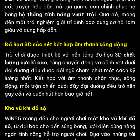
cốt truyện hấp dẫn mà tựa game còn chinh phục họ
bằng
hệ thống tính năng vượt trội
. Qua đó, mang
đến một trải nghiệm giải trí đỉnh cao cùng cơ hội làm
giàu vô cùng hấp dẫn.
Đồ họa 3D sắc nét kết hợp âm thanh sống động
Trò chơi được thiết kế với nền tảng đồ họa 3D
chất
lượng cực kì cao
, từng chuyển động và cảnh vật dưới
đại dương đều được đội ngũ chăm chút một cách kỹ
lưỡng nhất. Kết hợp với âm thanh chân thực, sống
động, mỗi trận chiến dưới đáy đại dương đều trở nên
gay cấn và cuốn hút hơn bao giờ hết.
Kho vũ khí đồ sộ
WIN55 mang đến cho người chơi một
kho vũ khí đồ
sộ
, từ đại bác cho đến súng băng, lưới điện cùng hàng
ngàn tính năng hỗ trợ người chơi. Dựa vào những tài