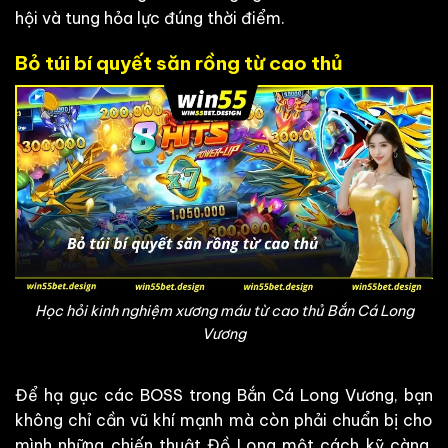
hội và tung hỏa lực đúng thời điểm.
Bỏ túi bí quyết săn rồng từ cao thủ
Học hỏi kinh nghiệm xương máu từ cao thủ Bắn Cá Long
Vương
Để hạ gục các BOSS trong Bắn Cá Long Vương, bạn
không chỉ cần vũ khí mạnh mà còn phải chuẩn bị cho
mình những chiến thuật Đồ Long một cách kỹ càng,