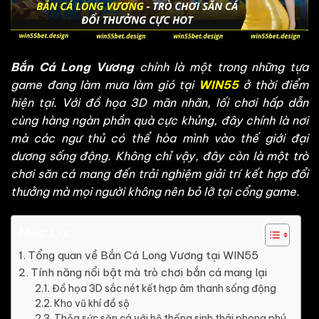
Bắn Cá Long Vương
chính là một trong những tựa
game đang làm mưa làm gió tại
WIN55
ở thời điểm
hiện tại. Với đồ họa 3D mãn nhãn, lối chơi hấp dẫn
cùng hàng ngàn phần quà cực khủng, đây chính là nơi
mà các ngư thủ có thể hòa mình vào thế giới đại
dương sống động. Không chỉ vậy, đây còn là một trò
chơi săn cá mang đến trải nghiệm giải trí kết hợp đổi
thưởng mà mọi người không nên bỏ lỡ tại cổng game.
Mục Lục
Tổng quan về Bắn Cá Long Vương tại WIN55
Tính năng nổi bật mà trò chơi bắn cá mang lại
Đồ họa 3D sắc nét kết hợp âm thanh sống động
Kho vũ khí đồ sộ
Thỏa sức săn cá với hệ thống sinh thái phong phú