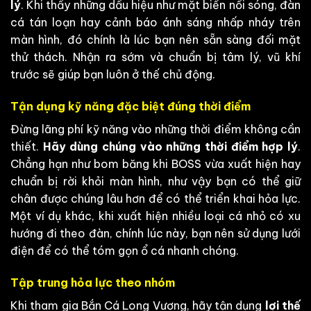
lý
. Khi thấy những dấu hiệu như mặt biển nổi sóng, đàn
cá tán loạn hay cảnh báo ánh sáng nhấp nháy trên
màn hình, đó chính là lúc bạn nên sẵn sàng đối mặt
thử thách. Nhận ra sớm và chuẩn bị tâm lý, vũ khí
trước sẽ giúp bạn luôn ở thế chủ động.
Tận dụng kỹ năng đặc biệt đúng thời điểm
Đừng lãng phí kỹ năng vào những thời điểm không cần
thiết.
Hãy dùng chúng vào những thời điểm hợp lý
.
Chẳng hạn như bom băng khi BOSS vừa xuất hiện hay
chuẩn bị rời khỏi màn hình, như vậy bạn có thể giữ
chân được chúng lâu hơn để có thể triển khai hỏa lực.
Một ví dụ khác, khi xuất hiện nhiều loại cá nhỏ có xu
hướng đi theo đàn, chính lúc này, bạn nên sử dụng lưới
điện để có thể tóm gọn ổ cá nhanh chóng.
Tập trung hỏa lực theo nhóm
Khi tham gia Bắn Cá Long Vương, hãy tận dụng
lợi thế