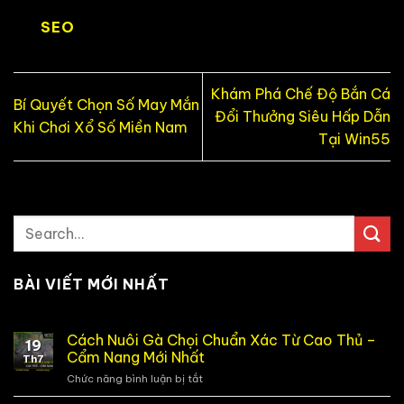
SEO
Khám Phá Chế Độ Bắn Cá
Bí Quyết Chọn Số May Mắn
Đổi Thưởng Siêu Hấp Dẫn
Khi Chơi Xổ Số Miền Nam
Tại Win55
BÀI VIẾT MỚI NHẤT
Cách Nuôi Gà Chọi Chuẩn Xác Từ Cao Thủ –
19
Cẩm Nang Mới Nhất
Th7
Chức năng bình luận bị tắt
ở
Cách