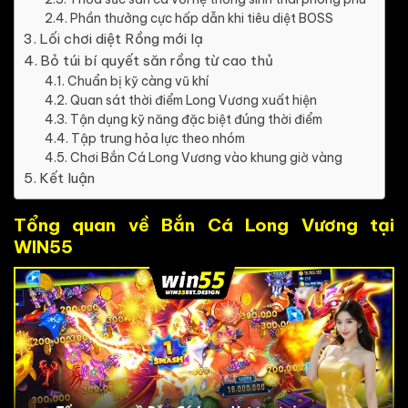
Phần thưởng cực hấp dẫn khi tiêu diệt BOSS
Lối chơi diệt Rồng mới lạ
Bỏ túi bí quyết săn rồng từ cao thủ
Chuẩn bị kỹ càng vũ khí
Quan sát thời điểm Long Vương xuất hiện
Tận dụng kỹ năng đặc biệt đúng thời điểm
Tập trung hỏa lực theo nhóm
Chơi Bắn Cá Long Vương vào khung giờ vàng
Kết luận
Tổng quan về Bắn Cá Long Vương tại
WIN55