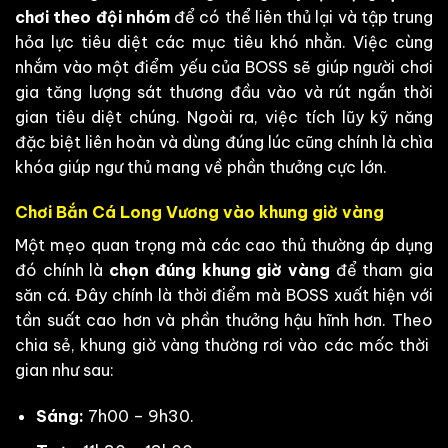
chơi theo đội nhóm
để có thể liên thủ lại và tập trung
hỏa lực tiêu diệt các mục tiêu khó nhằn. Việc cùng
nhắm vào một điểm yếu của BOSS sẽ giúp người chơi
gia tăng lượng sát thương đầu vào và rút ngắn thời
gian tiêu diệt chúng. Ngoài ra, việc tích lũy kỹ năng
đặc biệt liên hoàn và dùng đúng lúc cũng chính là chìa
khóa giúp ngư thủ mang về phần thưởng cực lớn.
Chơi Bắn Cá Long Vương vào khung giờ vàng
Một mẹo quan trọng mà các cao thủ thường áp dụng
đó chính là
chọn đúng khung giờ vàng
để tham gia
săn cá. Đây chính là thời điểm mà BOSS xuất hiện với
tần suất cao hơn và phần thưởng hậu hĩnh hơn. Theo
chia sẻ, khung giờ vàng thường rơi vào các mốc thời
gian như sau:
Sáng:
7h00 – 9h30.