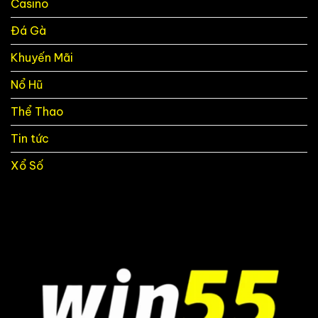
Casino
Giới
Hiện
Nay
Đá Gà
–
Cập
Khuyến Mãi
Nhật
Từ
Nổ Hũ
Win55
Thể Thao
Tin tức
Xổ Số